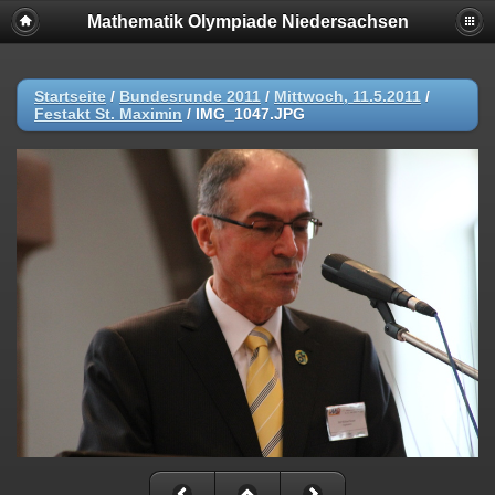
Mathematik Olympiade Niedersachsen
Startseite
/
Bundesrunde 2011
/
Mittwoch, 11.5.2011
/
Festakt St. Maximin
/
IMG_1047.JPG