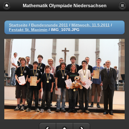
Mathematik Olympiade Niedersachsen
Startseite
/
Bundesrunde 2011
/
Mittwoch, 11.5.2011
/
Festakt St. Maximin
/
IMG_1070.JPG