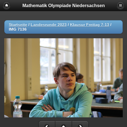
Mathematik Olympiade Niedersachsen
Startseite
/
Landesrunde 2023
/
Klausur Freitag 7-13
/
IMG 7136