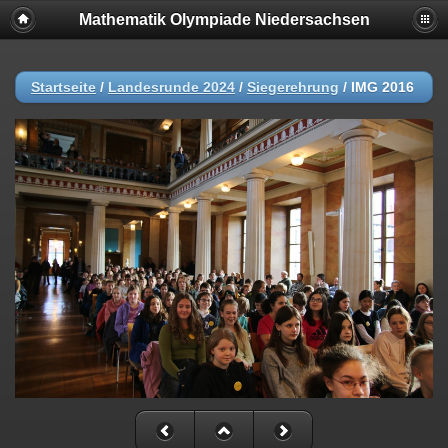
Mathematik Olympiade Niedersachsen
Startseite
/
Landesrunde 2024
/
Siegerehrung
/
IMG 2016