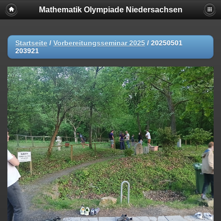
Mathematik Olympiade Niedersachsen
Startseite
/
Vorbereitungsseminar 2025
/
20250501
203921