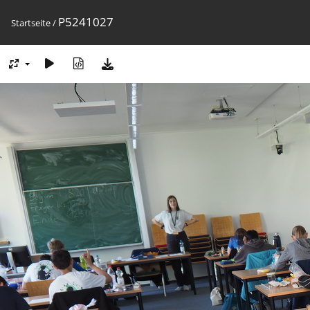
P5241027
Startseite
/