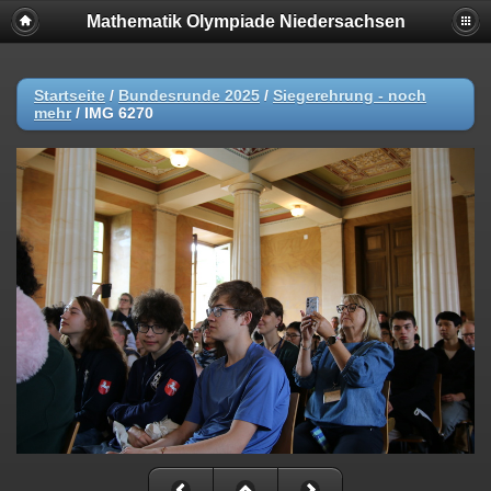
Mathematik Olympiade Niedersachsen
Startseite
/
Bundesrunde 2025
/
Siegerehrung - noch
mehr
/
IMG 6270