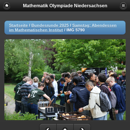
Mathematik Olympiade Niedersachsen
Startseite
/
Bundesrunde 2025
/
Samstag: Abendessen
im Mathematischen Institut
/
IMG 5790