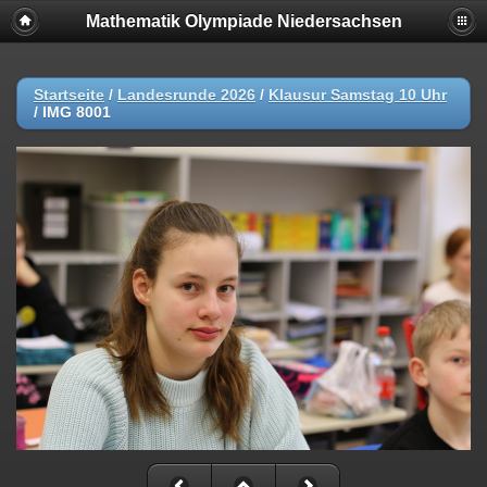
Mathematik Olympiade Niedersachsen
Startseite
/
Landesrunde 2026
/
Klausur Samstag 10 Uhr
/
IMG 8001