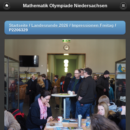
Mathematik Olympiade Niedersachsen
Startseite
/
Landesrunde 2026
/
Impressionen Freitag
/
P2206329