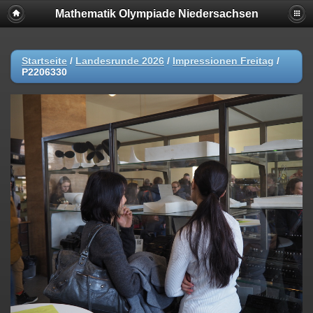
Mathematik Olympiade Niedersachsen
Startseite
/
Landesrunde 2026
/
Impressionen Freitag
/
P2206330